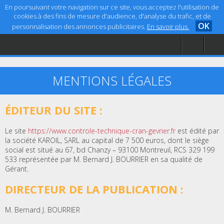
En poursuivant votre navigation sur ce site, vous acceptez l'utilisation de
cookies à des fins de mesure d'audience, d'analyse du trafic, et de
OK
personnalisation des annonces publicitaires.
En savoir plus.
Accueil
Aide
Mentions légales
MENTIONS LÉGALES
ÉDITEUR DU SITE :
Le site
https://www.controle-technique-cran-gevrier.fr
est édité par
la société KAROIL, SARL au capital de 7 500 euros, dont le siège
social est situé au 67, bd Chanzy – 93100 Montreuil, RCS 329 199
533 représentée par M. Bernard J. BOURRIER en sa qualité de
Gérant.
DIRECTEUR DE LA PUBLICATION :
M. Bernard J. BOURRIER