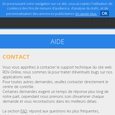
En poursuivant votre navigation sur ce site, vous acceptez l'utilisation de
cookies à des fins de mesure d'audience, d'analyse du trafic, et de
OK
personnalisation des annonces publicitaires.
En savoir plus.
Accueil
Aide
Mentions légales
AIDE
CONTACT
Vous vous apprêtez à contacter le support technique du site web
RDV-Online, nous sommes là pour traiter d’éventuels bugs sur nos
applications web.
Pour toutes autres demandes, veuillez contacter directement le
centre de contrôle.
Certaines demandes exigent un temps de réponse plus long de
notre part, cependant nous prenons soin d’examiner chaque
demande et vous recontactons dans les meilleurs délais.
La section
FAQ
, répond aux questions les plus fréquentes,