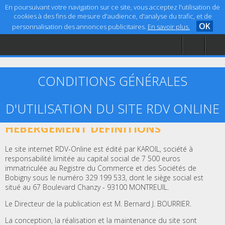
En poursuivant votre navigation sur ce site, vous acceptez l'utilisation de
cookies à des fins de mesure d'audience, d'analyse du trafic, et de
OK
personnalisation des annonces publicitaires.
En savoir plus.
Accueil
Aide
Mentions légales
CONDITIONS GÉNÉRALES
D'UTILISATION DU SITE RDV ONLINE
ARTICLE 1 – ÉDITEUR, CRÉATION ET
HÉBERGEMENT DÉFINITIONS
Le site internet RDV-Online est édité par KAROIL, société à
responsabilité limitée au capital social de 7 500 euros
immatriculée au Registre du Commerce et des Sociétés de
Bobigny sous le numéro 329 199 533, dont le siège social est
situé au 67 Boulevard Chanzy - 93100 MONTREUIL.
Le Directeur de la publication est M. Bernard J. BOURRIER.
La conception, la réalisation et la maintenance du site sont